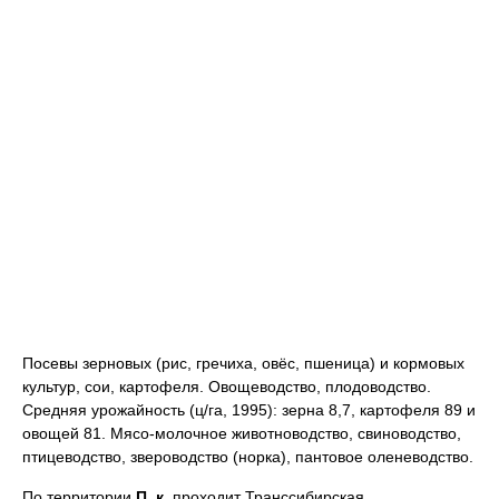
Посевы зерновых (рис, гречиха, овёс, пшеница) и кормовых
культур, сои, картофеля. Овощеводство, плодоводство.
Средняя урожайность (ц/га, 1995): зерна 8,7, картофеля 89 и
овощей 81. Мясо-молочное животноводство, свиноводство,
птицеводство, звероводство (норка), пантовое оленеводство.
По территории
П. к.
проходит Транссибирская