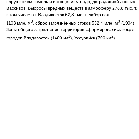
нарушением земель и истощением недр, деградацией лесных
массивов. Выбросы вредных веществ в атмосферу 278,8 тыс. т,
в том числе в г. Владивосток 62,8 тыс. т; забор вод
3
3
1103 млн. м
, сброс загрязнённых стоков 532,4 млн. м
(1994).
Зоны общего загрязнения территории сформировались вокруг
2
2
городов Владивосток (1400 км
), Уссурийск (700 км
).