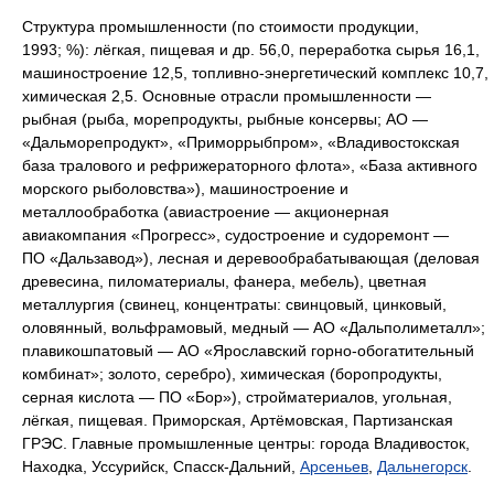
Структура промышленности (по стоимости продукции,
1993; %): лёгкая, пищевая и др. 56,0, переработка сырья 16,1,
машиностроение 12,5, топливно-энергетический комплекс 10,7,
химическая 2,5. Основные отрасли промышленности —
рыбная (рыба, морепродукты, рыбные консервы; АО —
«Дальморепродукт», «Приморрыбпром», «Владивостокская
база тралового и рефрижераторного флота», «База активного
морского рыболовства»), машиностроение и
металлообработка (авиастроение — акционерная
авиакомпания «Прогресс», судостроение и судоремонт —
ПО «Дальзавод»), лесная и деревообрабатывающая (деловая
древесина, пиломатериалы, фанера, мебель), цветная
металлургия (свинец, концентраты: свинцовый, цинковый,
оловянный, вольфрамовый, медный — АО «Дальполиметалл»;
плавикошпатовый — АО «Ярославский горно-обогатительный
комбинат»; золото, серебро), химическая (боропродукты,
серная кислота — ПО «Бор»), стройматериалов, угольная,
лёгкая, пищевая. Приморская, Артёмовская, Партизанская
ГРЭС. Главные промышленные центры: города Владивосток,
Находка, Уссурийск, Спасск-Дальний,
Арсеньев
,
Дальнегорск
.