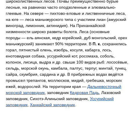
широколиственных лесов. Почвы преимущественно бурые
лесные, на равнинах часто оподзоленные и элювиально-
глеевые. На севере — пихтово-еловые и лиственничные леса,
на юге — леса маньчжурского типа с участием лиан (амурский
виноград, лимонник, актинидия). На Приханкайской
низменности широко развиты болота. Леса (основные
породы — ель аянская, кедр корейский, дуб монгольский, орех
маньчжурский) занимают 90% территории. В
П. к.
сохранились
горал, пятнистый олень, изюбрь, косуля, кабарга, лось,
енотовидная собака, уссурийский кот, росомаха, соболь,
колонок, лисица, выдра и др. свыше 100 видов рыб: лососёвые,
сельдь, морской окунь, камбала, палтус, терпуг, минтай, тунец,
сайра, скумбрия, сардина и др. В прибрежных водах ведётся
промысел трепангов, моллюсков, мидий, гребешка, морских
ежей, водорослей. На территории края —
Дальневосточный
морской заповедник
, заповедник
Кедровая Падь
, Лазовский
заповедник, Сихотэ-Алиньский заповедник,
Уссурийский
заповедник
,
Ханкайский заповедник
.