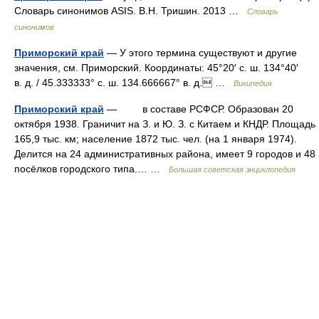
Словарь синонимов ASIS. В.Н. Тришин. 2013 …
Словарь
синонимов
Приморский край
— У этого термина существуют и другие
значения, см. Приморский. Координаты: 45°20′ с. ш. 134°40′
в. д. / 45.333333° с. ш. 134.666667° в. д. …
Википедия
Приморский край
— в составе РСФСР. Образован 20
октября 1938. Граничит на З. и Ю. З. с Китаем и КНДР. Площадь
165,9 тыс. км; население 1872 тыс. чел. (на 1 января 1974).
Делится на 24 административных района, имеет 9 городов и 48
посёлков городского типа.… …
Большая советская энциклопедия