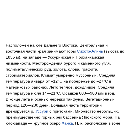
Расположен на юге Дальнего Востока. Центральная и
восточная части края занимают горы
Сихотэ-Алинь
(высота до
1855 м), на западе — Уссурийская и Приханкайская
низменности. Месторождения бурого и каменного угля,
полиметаллических руд, золота, олова, графита,
стройматериалов. Климат умеренно муссонный. Средняя
температура января от –12°С на побережье до –27°С в
материковых районах. Лето тёплое, дождливое. Средняя
температура июля 14—21°С. Осадков 600—900 мм в год.
В конце лета и осенью нередки тайфуны. Вегетационный
период 120—200 дней. Большая часть территории
дренируется р.
Уссури
с притоками. Множество небольших,
преимущественно горных рек бассейна Японского моря. На
юго-западе — крупное озеро
Ханка
.
П. к.
расположен в зоне