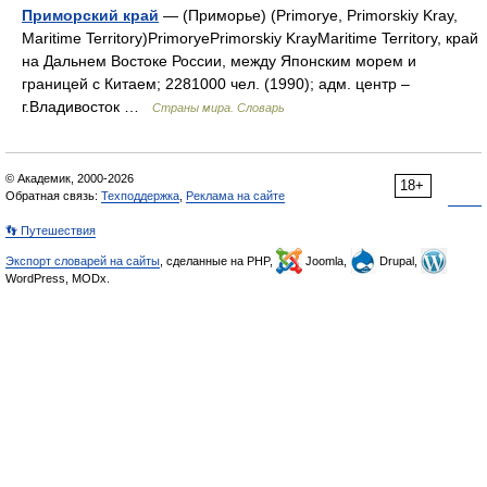
Приморский край
— (Приморье) (Primorye, Primorskiy Kray,
Maritime Territory)PrimoryePrimorskiy KrayMaritime Territory, край
на Дальнем Востоке России, между Японским морем и
границей с Китаем; 2281000 чел. (1990); адм. центр –
г.Владивосток …
Страны мира. Словарь
© Академик, 2000-2026
18+
Обратная связь:
Техподдержка
,
Реклама на сайте
👣 Путешествия
Экспорт словарей на сайты
, сделанные на PHP,
Joomla,
Drupal,
WordPress, MODx.