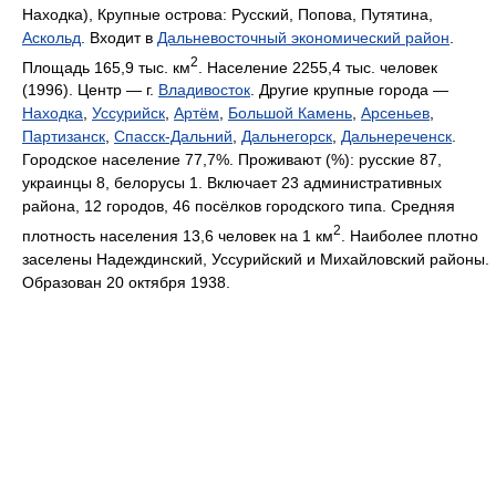
Находка), Крупные острова: Русский, Попова, Путятина,
Аскольд
. Входит в
Дальневосточный экономический район
.
2
Площадь 165,9 тыс. км
. Население 2255,4 тыс. человек
(1996). Центр — г.
Владивосток
. Другие крупные города —
Находка
,
Уссурийск
,
Артём
,
Большой Камень
,
Арсеньев
,
Партизанск
,
Спасск-Дальний
,
Дальнегорск
,
Дальнереченск
.
Городское население 77,7%. Проживают (%): русские 87,
украинцы 8, белорусы 1. Включает 23 административных
района, 12 городов, 46 посёлков городского типа. Средняя
2
плотность населения 13,6 человек на 1 км
. Наиболее плотно
заселены Надеждинский, Уссурийский и Михайловский районы.
Образован 20 октября 1938.